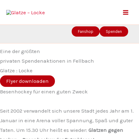
Zum
Inhalt
springen
Fanshop
Spenden
Eine der größten
privaten Spendenaktionen in Fellbach
Glatze : Locke
Flyer downloaden
Besenhockey für einen guten Zweck
Seit 2002 verwandelt sich unsere Stadt jedes Jahr am 1.
Januar in eine Arena voller Spannung, Spaß und guter
Taten. Um 15.30 Uhr heißt es wieder:
Glatzen gegen